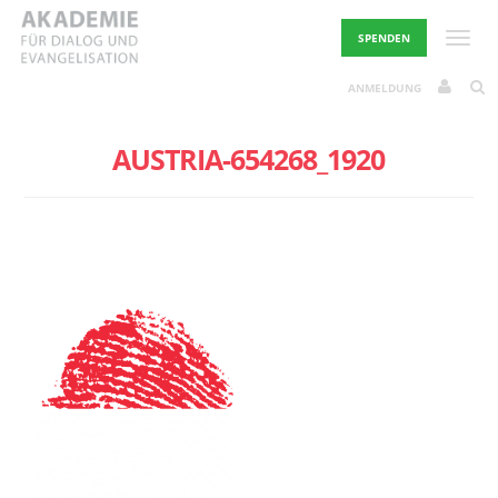
Skip
to
Toggle
SPENDEN
content
ANMELDUNG
AUSTRIA-654268_1920