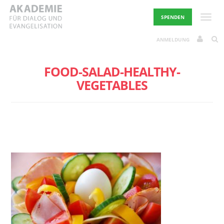
Skip
to
Toggle
SPENDEN
content
ANMELDUNG
FOOD-SALAD-HEALTHY-
VEGETABLES