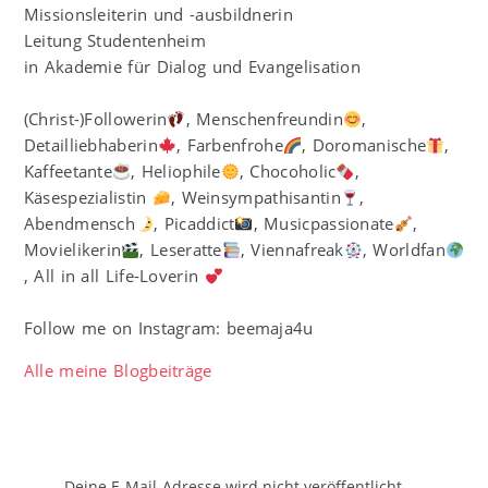
Missionsleiterin und -ausbildnerin
Leitung Studentenheim
in Akademie für Dialog und Evangelisation
(Christ-)Followerin
, Menschenfreundin
,
Detailliebhaberin
, Farbenfrohe
, Doromanische
,
Kaffeetante
, Heliophile
, Chocoholic
,
Käsespezialistin
, Weinsympathisantin
,
Abendmensch
, Picaddict
, Musicpassionate
,
Movielikerin
, Leseratte
, Viennafreak
, Worldfan
, All in all Life-Loverin
Follow me on Instagram: beemaja4u
Alle meine Blogbeiträge
Deine E-Mail-Adresse wird nicht veröffentlicht.